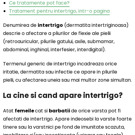
Ce tratamente pot face?
Tratament pentru intertrigo, intr-o pagina
#HappyPatients
Denumirea de
intertrigo
(dermatita intertriginoasa)
Contact
descrie o afectare a pliurilor de flexie ale pielii
(retroauricular, pliurile gatului, axile, submamar,
abdominal, inghinal, interfesier, interdigital).
Termenul generic de intertrigo incadreaza orice
iritatie, dermatita sau infectie ce apare in pliurile
pielii, cu afectarea uneia sau mai multor zone simultan.
La cine si cand apare intertrigo?
Atat
femeile
cat si
barbatii
de orice varsta pot fi
afectati de intertrigo. Apare indeosebi la varste foarte
tinere sau la varstnici pe fond de imunitate scazuta,