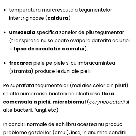
temperatura mai crescuta a tegumentelor
intertriginoase (
caldura
);
umezeala
specifica zonelor de pliu tegumentar
(transpiratia nu se poate evapora datorita ocluziei
=
lipsa de circulatie a aerului
);
frecarea
piele pe piele si cu imbracamintea
(stramta) produce leziuni ale pielii.
Pe suprafata tegumentelor (mai ales celor din pliuri)
se afla numeroase bacterii ce alcatuiesc
flora
comensala a pielii
,
microbiomul
(
corynebacterii
si
alte bacterii, fungi, etc).
In conditii normale de echilibru acestea nu produc
probleme gazdei lor (omul), insa, in anumite conditii