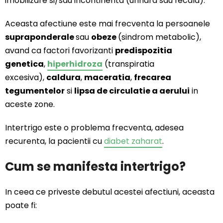
imobilizare si/sau incontinenta (urinara sau fecala).
Aceasta afectiune este mai frecventa la persoanele
supraponderale
sau
obeze
(sindrom metabolic),
avand ca factori favorizanti
predispozitia
genetica
,
hiperhidroza
(transpiratia
excesiva),
caldura
,
maceratia
,
frecarea
tegumentelor
si
lipsa de circulatie a aerului
in
aceste zone.
Intertrigo este o problema frecventa, adesea
recurenta, la pacientii cu
diabet zaharat
.
Cum se manifesta intertrigo?
In ceea ce priveste debutul acestei afectiuni, aceasta
poate fi: