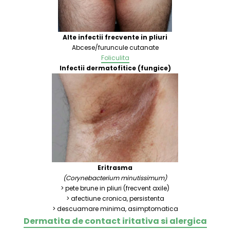
Alte infectii frecvente in pliuri
Abcese/furuncule cutanate
Foliculita
Infectii dermatofitice (fungice)
Eritrasma
(Corynebacterium minutissimum)
> pete brune in pliuri (frecvent axile)
> afectiune cronica, persistenta
> descuamare minima, asimptomatica
Dermatita de contact iritativa si alergica