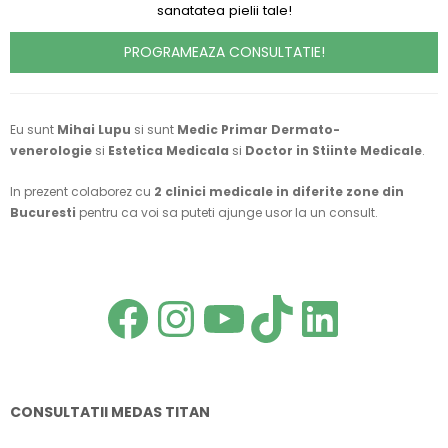
sanatatea pielii tale!
PROGRAMEAZA CONSULTATIE!
Eu sunt
Mihai Lupu
si sunt
Medic Primar Dermato-
venerologie
si
Estetica Medicala
si
Doctor in Stiinte Medicale
.
In prezent colaborez cu
2 clinici medicale in diferite zone din
Bucuresti
pentru ca voi sa puteti ajunge usor la un consult.
MA GASITI SI PE:
Facebook
Instagra
YouTub
TikTok
Link
CONSULTATII MEDAS TITAN