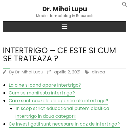
Dr. Mihai Lupu
f
Se
Medic dermatolog in Bucuresti
Search
for:
INTERTRIGO – CE ESTE SI CUM
Home
SE TRATEAZA ?
Dr. Mihai Lupu
By
Dr. Mihai Lupu
aprilie 2, 2021
clinica
Servicii
La cine si cand apare intertrigo?
Cum se manifesta intertrigo?
Articole
Care sunt cauzele de aparitie ale intertrigo?
In scop strict educational putem clasifica
Preturi
intertrigo in doua categorii:
Ce investigatii sunt necesare in caz de intertrigo?
Noutati