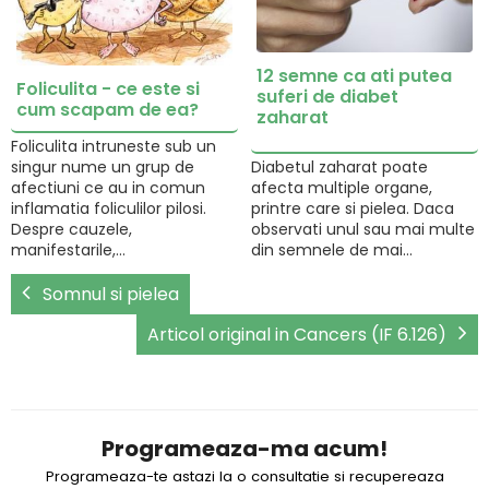
12 semne ca ati putea
Foliculita - ce este si
suferi de diabet
cum scapam de ea?
zaharat
Foliculita intruneste sub un
singur nume un grup de
Diabetul zaharat poate
afectiuni ce au in comun
afecta multiple organe,
inflamatia foliculilor pilosi.
printre care si pielea. Daca
Despre cauzele,
observati unul sau mai multe
manifestarile,…
din semnele de mai…
Somnul si pielea
Articol original in Cancers (IF 6.126)
Programeaza-ma acum!
Programeaza-te astazi la o consultatie si recupereaza