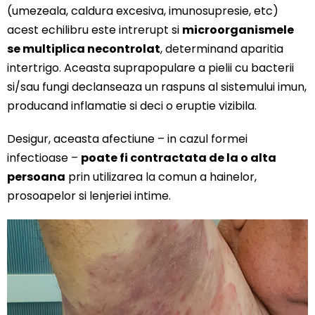
(umezeala, caldura excesiva, imunosupresie, etc)
acest echilibru este intrerupt si
microorganismele
se multiplica necontrolat
, determinand aparitia
intertrigo. Aceasta suprapopulare a pielii cu bacterii
si/sau fungi declanseaza un raspuns al sistemului imun,
producand inflamatie si deci o eruptie vizibila.
Desigur, aceasta afectiune – in cazul formei
infectioase –
poate fi contractata de la o alta
persoana
prin utilizarea la comun a hainelor,
prosoapelor si lenjeriei intime.