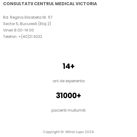
CONSULTATII CENTRUL MEDICAL VICTORIA
Bd. Regina Elisabeta Nr. 57
Sector 5, Bucuresti (
Etaj 2
)
Vineri 8:00-14:00
Telefon: +(40)21.9232
ACTIVITATEA MEA IN CIFRE:
14+
ani de experienta
31000+
pacienti multumiti
Copyright Dr. Mihai Lupu 2024.