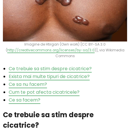
#HappyPatients
Contact
Imagine de Htirgan (Own work) [CC BY-SA 3.0
(
http://creativecommons.org/licenses/by-sa/3.0
)], via Wikimedia
Commons
Ce trebuie sa stim despre cicatrice?
Exista mai multe tipuri de cicatrice?
Ce sa nu facem?
Cum te pot afecta cicatricele?
Ce sa facem?
Ce trebuie sa stim despre
cicatrice?