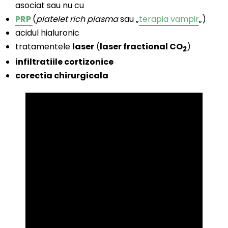
asociat sau nu cu
PRP
(
platelet rich plasma
sau „
terapia vampir
„)
acidul hialuronic
tratamentele
laser
(
laser fractional CO
)
2
infiltratiile cortizonice
corectia chirurgicala