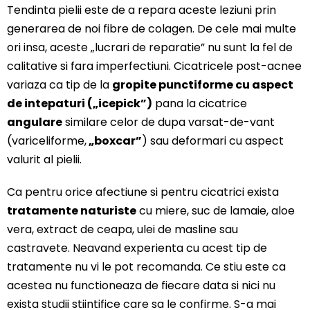
Tendinta pielii este de a repara aceste leziuni prin
generarea de noi fibre de colagen. De cele mai multe
ori insa, aceste „lucrari de reparatie” nu sunt la fel de
calitative si fara imperfectiuni. Cicatricele post-acnee
variaza ca tip de la
gropite punctiforme cu aspect
de intepaturi („icepick”)
pana la cicatrice
angulare
similare celor de dupa varsat-de-vant
(variceliforme,
„boxcar”
) sau deformari cu aspect
valurit al pielii.
Ca pentru orice afectiune si pentru cicatrici exista
tratamente naturiste
cu miere, suc de lamaie, aloe
vera, extract de ceapa, ulei de masline sau
castravete. Neavand experienta cu acest tip de
tratamente nu vi le pot recomanda. Ce stiu este ca
acestea nu functioneaza de fiecare data si nici nu
exista studii stiintifice care sa le confirme. S-a mai