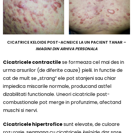
CICATRICE KELOIDE POST-ACNEICE LA UN PACIENT TANAR –
IMAGINI DIN ARHIVA PERSONALA
Cicatricele contractile
se formeaza cel mai des in
urma arsurilor (de diferite cauze) pielii. In functie de
cat de mult se „strang” ele pot stanjeni sau chiar
impiedica miscarile normale, producand astfel
dizabilitati functionale. Uneori cicatricile post-
combustionale pot merge in profunzime, afectand
muschi si nervi.
Cicatricele hipertrofice
sunt elevate, de culoare
roz-rosie, seamana cu cicatricele
keloide
, dar spre