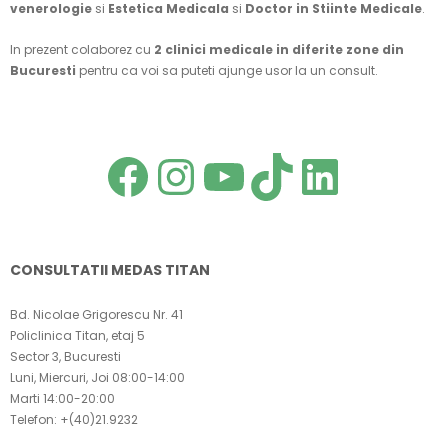
venerologie
si
Estetica Medicala
si
Doctor in Stiinte Medicale
.
In prezent colaborez cu
2 clinici medicale in diferite zone din
Bucuresti
pentru ca voi sa puteti ajunge usor la un consult.
MA GASITI SI PE:
Facebook
Instagra
YouTub
TikTok
Link
CONSULTATII MEDAS TITAN
Bd. Nicolae Grigorescu Nr. 41
Policlinica Titan, etaj 5
Sector 3, Bucuresti
Luni, Miercuri, Joi 08:00-14:00
Marti 14:00-20:00
Telefon: +(40)21.9232