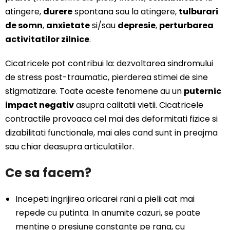
atingere,
durere
spontana sau la atingere,
tulburari
de somn
,
anxietate
si/sau
depresie
,
perturbarea
activitatilor zilnice
.
Cicatricele pot contribui la: dezvoltarea sindromului
de stress post-traumatic, pierderea stimei de sine
stigmatizare. Toate aceste fenomene au un
puternic
impact negativ
asupra calitatii vietii. Cicatricele
contractile provoaca cel mai des deformitati fizice si
dizabilitati functionale, mai ales cand sunt in preajma
sau chiar deasupra articulatiilor.
Ce sa facem?
Incepeti ingrijirea oricarei rani a pielii cat mai
repede cu putinta. In anumite cazuri, se poate
mentine o presiune constante pe rana, cu