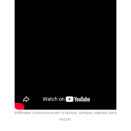
Infiltratie cortizonica intr-o leziuni. Simpla, rapida, fara
riscuri.