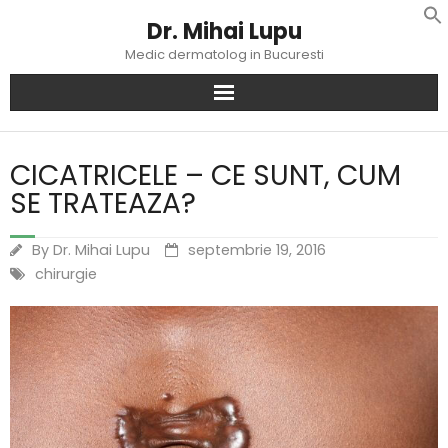
Dr. Mihai Lupu
f
Se
Medic dermatolog in Bucuresti
Search
for:
CICATRICELE – CE SUNT, CUM
Home
SE TRATEAZA?
Dr. Mihai Lupu
By
Dr. Mihai Lupu
septembrie 19, 2016
chirurgie
Servicii
Articole
Preturi
Noutati